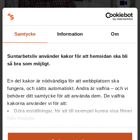
Om tillbudsrapportering
Samtycke
Information
Om
Arbetsmiljöverkets experter berättar om vikten av att
rapportera tillbud som en central del i det
förebyggande arbetsmiljöarbetet.
Suntarbetsliv använder kakor för att hemsidan ska bli
Ca 5 min
så bra som möjligt.
En del kakor är nödvändiga för att webbplatsen ska
fungera, och sätts automatiskt. Andra är valfria – och vi
behöver ditt samtycke för att använda dem. De valfria
kakorna använder vi för att:
Göra inställningar, för att till exempel kunna visa filmer
från Youtube
Följa statistik med hjälp av Google Analytics
Analysera trafik för att kunna visa riktad information