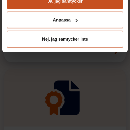
och marknadsföring
Ja, jag samtycker
Du kan när som helst återta ditt godkännande genom att
klicka på ”hantera kakor” längst ner på sidan, eller mejla
Rapportera och utred olycksfall och tillbud
Anpassa
integritet@suntarbetsliv.se.
Mall från arbetsmiljöverket som kan användas vid
intern utredning och rapportering av olycksfall och
Nej, jag samtycker inte
tillbud.