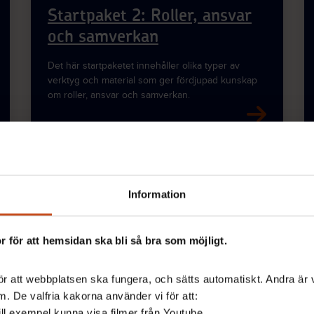
Startpaket 2: Roller, ansvar
och samverkan
Det här startpaketet innehåller olika typer av
verktyg och material som ger fördjupad kunskap
om roller, ansvar och samverkan.
Modul 5
Information
Startpaket 5: Åtgärda och följ
 för att hemsidan ska bli så bra som möjligt.
upp
Det här startpaketet innehåller olika typer av
r att webbplatsen ska fungera, och sätts automatiskt. Andra är va
material och planer för hur ni åtgärdar och följer
. De valfria kakorna använder vi för att:
upp.
 till exempel kunna visa filmer från Youtube