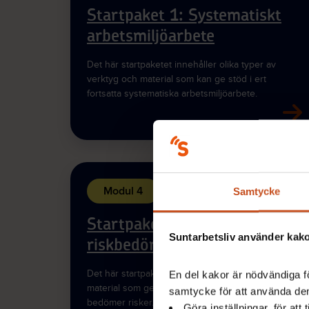
Startpaket 1: Systematiskt
arbetsmiljöarbete
Det här startpaketet innehåller olika typer av
verktyg och material som kan ge stöd i ert
fortsatta systematiska arbetsmiljöarbete.
Modul 4
Samtycke
Startpaket 4: Risker och
Suntarbetsliv använder kakor
riskbedömning
Det här startpaketet innehåller olika typer av
En del kakor är nödvändiga fö
material som ger stöd i hur ni identifierar och
samtycke för att använda dem
bedömer risker.
Göra inställningar, för att