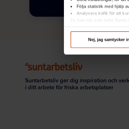
Följa statistik med hjälp 
Analysera trafik för att k
Du kan när som helst återta d
integritet@suntarbetsliv.se.
Nej, jag samtycker i
Suntarbetsliv ger dig inspiration och ver
i ditt arbete för friska arbetsplatser