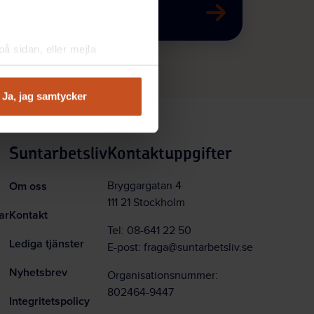
å sidan, eller mejla
Ja, jag samtycker
Suntarbetsliv
Kontaktuppgifter
Om oss
Bryggargatan 4
111 21 Stockholm
ar
Kontakt
Tel:
08-641 22 50
Lediga tjänster
E-post:
fraga@suntarbetsliv.se
Nyhetsbrev
Organisationsnummer:
802464-9447
Integritetspolicy