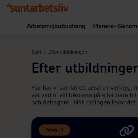
Hoppa till huvudinnehållet
Arbetsmiljöutbildning
Planera
Genomf
Start
Efter utbildningen
Efter utbildninge
Här har vi samlat ett urval av verktyg, 
vet vad ni vill fokusera på eller bara bl
och deltagare.
Håll dialogen levande!
Modul 1