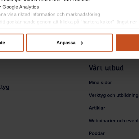
av Google Analytics
unna visa riktad information och marknadsföring
itt godkännande genom att klicka på ”hantera kakor” längst ner p
nte
Anpassa
Vårt utbud
Mina sidor
ktyg
Verktyg och utbildning
Artiklar
Webbinarier och event
Poddar