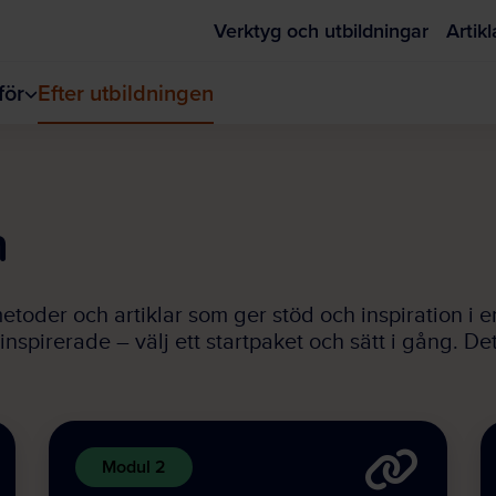
Verktyg och utbildningar
Artikl
ör
Efter utbildningen
n
metoder och artiklar som ger stöd och inspiration i e
i inspirerade – välj ett startpaket och sätt i gång. 
Modul 2