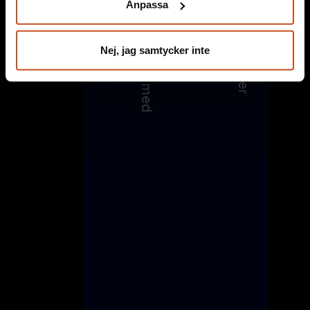
Anpassa
integritet@suntarbetsliv.se.
Nej, jag samtycker inte
Suntarbetsliv drivs gemensamt av de fackliga
organisationerna och arbetsgivarorganisationerna SKR
och Sobona.