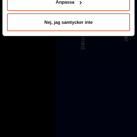
Anpassa
integritet@suntarbetsliv.se.
Nej, jag samtycker inte
Suntarbetsliv drivs gemensamt av de fackliga
organisationerna och arbetsgivarorganisationerna SKR
och Sobona.