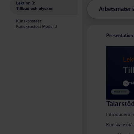
Lektion 3:
Tillbud och olyckor
Arbetsmateri
Kunskapstest:
Kunskapstest Modul 3
Presentation
Lek
Ti
Ti
Modul 3 av 6
Talarstö
Introducera l
Kunskapsmål