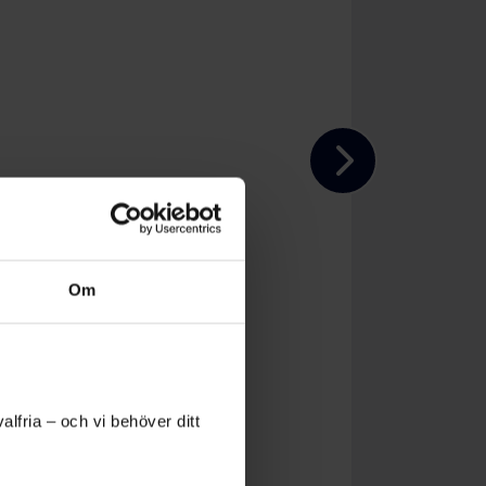
Talarstöd
Här är en enkel beskrivning
Om
lfria – och vi behöver ditt