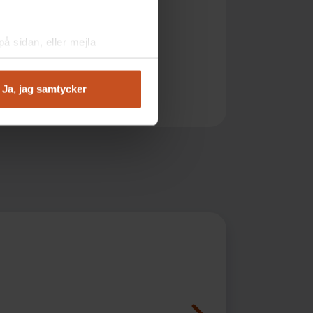
å sidan, eller mejla
Ja, jag samtycker