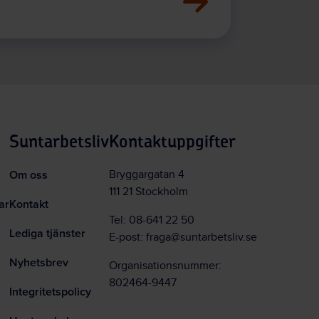
Suntarbetsliv
Kontaktuppgifter
Om oss
Bryggargatan 4
111 21 Stockholm
ar
Kontakt
Tel:
08-641 22 50
Lediga tjänster
E-post:
fraga@suntarbetsliv.se
Nyhetsbrev
Organisationsnummer:
802464-9447
Integritetspolicy