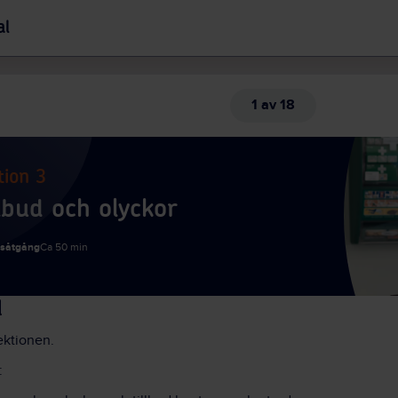
al
1 av 18
tion 3
llbud och olyckor
dsåtgång
Ca 50 min
d
ektionen.
: