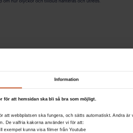
 om hur olyckor och tillbud hanteras och utreds.
Information
 för att hemsidan ska bli så bra som möjligt.
r att webbplatsen ska fungera, och sätts automatiskt. Andra är va
. De valfria kakorna använder vi för att:
 till exempel kunna visa filmer från Youtube