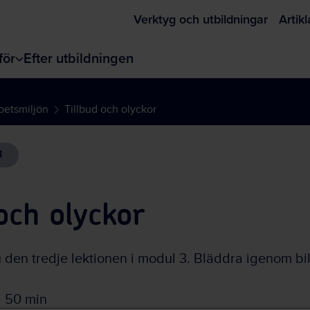
Verktyg och utbildningar
Artikl
ör
Efter utbildningen
betsmiljön
Tillbud och olyckor
3
och olyckor
u den
tredje
lektionen i modul
3
. Bläddra igenom bil
 50 min