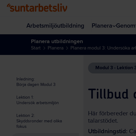
Hoppa till huvudinnehållet
Arbetsmiljöutbildning
Planera
Genomf
Planera utbildningen
Start
Planera
Planera modul 3: Undersöka ar
Modul 3 - Lektion 
Inledning:
Börja dagen Modul 3
Tillbud 
Lektion 1:
Undersök arbetsmiljön
Här förbereder d
Lektion 2:
talarstödet.
Skyddsronder med olika
fokus
Utbildningstid:
Ca