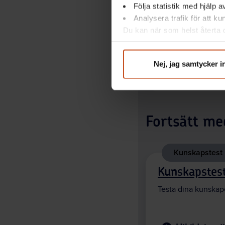
Följa statistik med hjälp 
Analysera trafik för att k
Du kan när som helst återta d
integritet@suntarbetsliv.se.
Nej, jag samtycker i
Fortsätt me
Kunskapstest
Kunskapstes
Testa dina kunskap