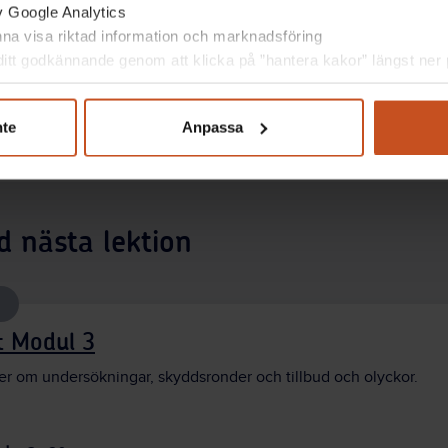
av Google Analytics
unna visa riktad information och marknadsföring
itt godkännande genom att klicka på ”hantera kakor” längst ner p
nte
Anpassa
d nästa lektion
t Modul 3
er om undersökningar, skyddsronder och tillbud och olyckor.