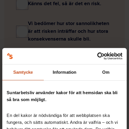
Känns det fel, så är det en risk.
Vi bedömer hur stor sannolikheten
är att risken inträffar och hur stora
konsekvenserna skulle bli.
Vi väger samman konsekvens av
risken med tidigare frekvens, alltså
Samtycke
Information
Om
hur ofta den har inträffat tidigare.
Suntarbetsliv använder kakor för att hemsidan ska bli
Visa rätt svar
så bra som möjligt.
Fyll i ditt svar innan du kan se resultatet
En del kakor är nödvändiga för att webbplatsen ska
fungera, och sätts automatiskt. Andra är valfria – och vi
Fråga 7 / 10