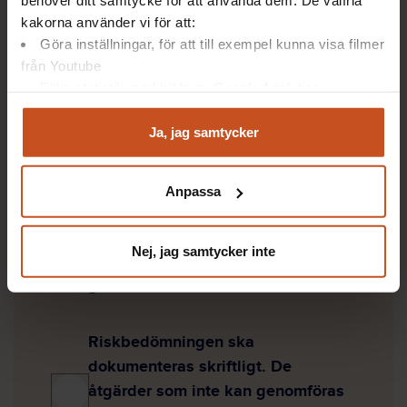
behöver ditt samtycke för att använda dem. De valfria
kakorna använder vi för att:
Vad av detta gäller för
Göra inställningar, för att till exempel kunna visa filmer
riskbedömning?
från Youtube
Följa statistik med hjälp av Google Analytics
Det viktigaste är att
Analysera trafik för att kunna visa riktad information
riskbedömningen görs. Det finns
och marknadsföring
Ja, jag samtycker
inget krav på dokumentation.
Du kan när som helst återta ditt godkännande genom att
klicka på ”hantera kakor” längst ner på sidan, eller mejla
Anpassa
integritet@suntarbetsliv.se.
Riskbedömningen ska
dokumenteras och delas med alla
Nej, jag samtycker inte
medarbetare som också ska
godkänna den.
Riskbedömningen ska
dokumenteras skriftligt. De
åtgärder som inte kan genomföras