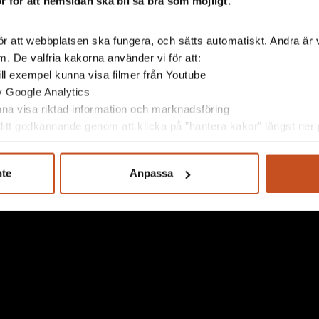
 för att hemsidan ska bli så bra som möjligt.
nappen på tangentbordet eller klicka på stäng
r att webbplatsen ska fungera, och sätts automatiskt. Andra är va
. De valfria kakorna använder vi för att:
r att stänga presentationen.
 till exempel kunna visa filmer från Youtube
av Google Analytics
nsamt av de fackliga organisationerna och arbetsgivarorganis
unna visa riktad information och marknadsföring
itt godkännande genom att klicka på ”hantera kakor” längst ner p
nte
Anpassa
tion