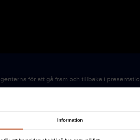
Verktyg och utbildningar
Artikl
ör
Efter utbildningen
Vårt utbud
Mina sidor
ktyg
enterna för att gå fram och tillbaka i presentatio
Verktyg och utbildning
arna på sidan med muspekaren.
Artiklar
Webbinarier och event
Information
Poddar
esentationen
Arbetsmiljöordlistan