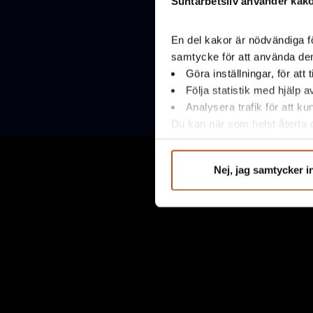
Suntarbetsliv använder kakor
Facebook
LinkedIn
Instagram
YouTube
Använd esc-k
En del kakor är nödvändiga fö
samtycke för att använda dem
muspekaren fö
Göra inställningar, för att
Följa statistik med hjälp 
Suntarbetsliv drivs geme
Analysera trafik för att k
esc
Du kan när som helst återta d
integritet@suntarbetsliv.se.
Nej, jag samtycker i
© Copyright 2026, Suntarbetsliv - parter för preven