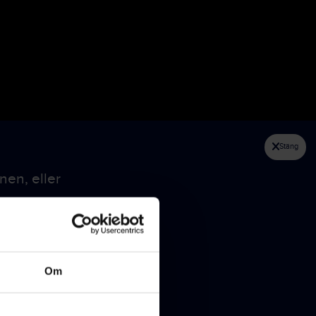
ar
Webbinarier
Om oss
Kontakt
Nyhetsbrev
Suntarbetsliv
Kontaktuppgifter
Stäng
Om oss
Bryggargatan 4
nen, eller
111 21 Stockholm
ar
Kontakt
Tel:
08-641 22 50
Lediga tjänster
E-post:
fraga@suntarbetsliv.se
Nyhetsbrev
Organisationsnummer:
Om
802464-9447
Integritetspolicy
Hantera kakor