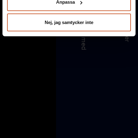
Anpassa
integritet@suntarbetsliv.se.
Nej, jag samtycker inte
Suntarbetsliv drivs gemensamt av de fackliga
organisationerna och arbetsgivarorganisationerna SKR
och Sobona.