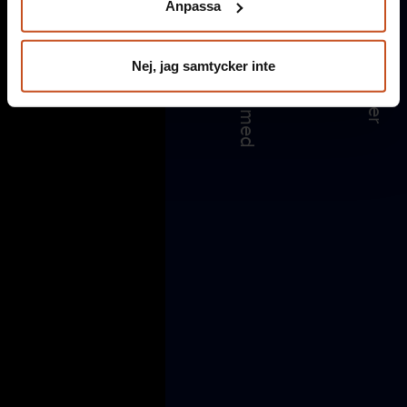
Anpassa
integritet@suntarbetsliv.se.
Nej, jag samtycker inte
Suntarbetsliv drivs gemensamt av de fackliga
organisationerna och arbetsgivarorganisationerna SKR
och Sobona.