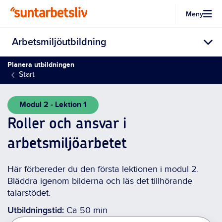
Meny
Hoppa till huvudinnehållet
Arbetsmiljöutbildning
Planera utbildningen
Start
Modul 2 - Lektion 1
Roller och ansvar i
arbetsmiljöarbetet
Här förbereder du den första lektionen i modul 2.
Bläddra igenom bilderna och läs det tillhörande
talarstödet.
Utbildningstid:
Ca 50 min