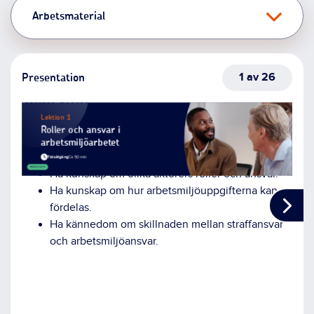
Arbetsmaterial
1 av 26
Presentation
Ta
Talarstöd
Lektion 1
Att 
Introducera lektionen.
Roller och ansvar i
alla
arbetsmiljöarbetet
Kunskapsmål
:
dem,
Tidsåtgång
Ca 50 min
Modu
Det 
Modul 2 av 6
Ha kunskap om olika aktörers roller och ansvar.
arbe
Ha kunskap om hur arbetsmiljöuppgifterna kan
skyd
fördelas.
arbe
Ha kännedom om skillnaden mellan straffansvar
arbe
och arbetsmiljöansvar.